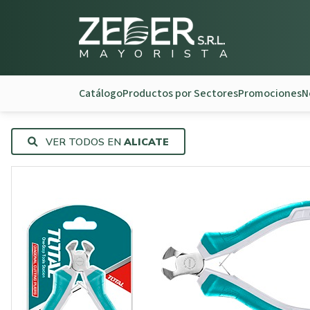
M
A
Y
O
R
I
S
T
A
Catálogo
Productos por Sectores
Promociones
N
VER TODOS EN
ALICATE