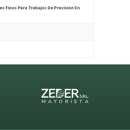
es Finos Para Trabajos De Precision En
a
M
A
Y
O
R
I
S
T
A