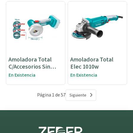
Amoladora Total
Amoladora Total
C/Accesorios Sin
Elec 1010w
Bateria
En Existencia
En Existencia
Página 1 de 57
Siguiente