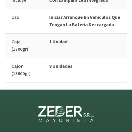
Incluye
Con Lámpara Led Integrado
Uso
Iniciar Arranque En Vehiculos Que
Tengan La Bateria Descargada
Caja
1 Unidad
(1700gr)
Cajon
8 Unidades
(13600gr)
M
A
Y
O
R
I
S
T
A