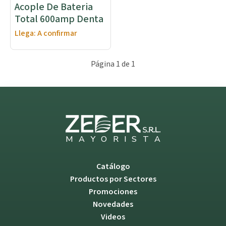
Acople De Bateria
Total 600amp Denta
Llega: A confirmar
Página 1 de 1
M
A
Y
O
R
I
S
T
A
Catálogo
Productos por Sectores
Promociones
Novedades
Videos