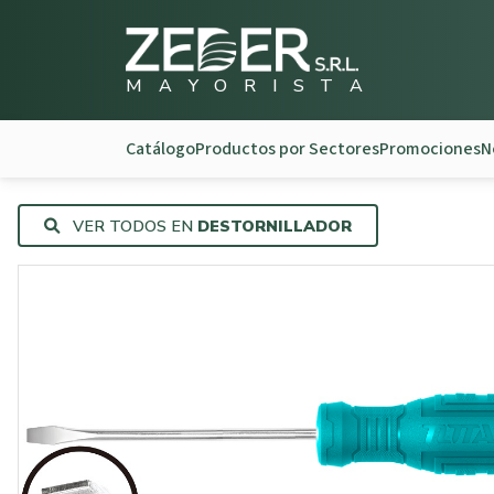
M
A
Y
O
R
I
S
T
A
Catálogo
Productos por Sectores
Promociones
N
VER TODOS EN
DESTORNILLADOR