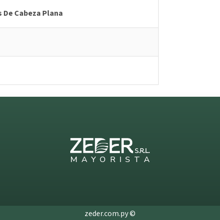
os De Cabeza Plana
M
A
Y
O
R
I
S
T
A
zeder.com.py ©