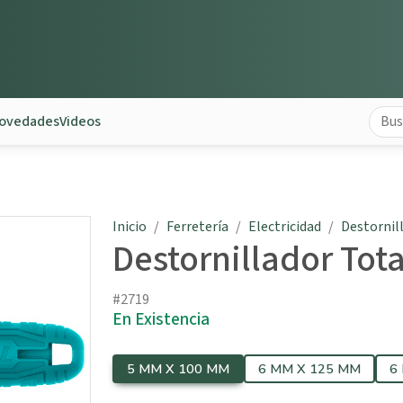
ovedades
Videos
Inicio
Ferretería
Electricidad
Destornil
Destornillador Tot
#2719
En Existencia
5 MM X 100 MM
6 MM X 125 MM
6