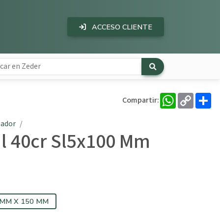
ACCESO CLIENTE
WhatsApp
Copy
Co
Compartir:
Link
lador
al 40cr Sl5x100 Mm
 MM X 150 MM