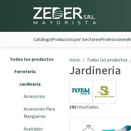
M
A
Y
O
R
I
S
T
A
Catálogo
Productos por Sectores
Promociones
N
Todos los productos
Inicio
Todos los productos
Jardineria
Ferretería
Jardineria
Accesorios
182
resultados.
Accesorios Para
Mangueras
Aspirador