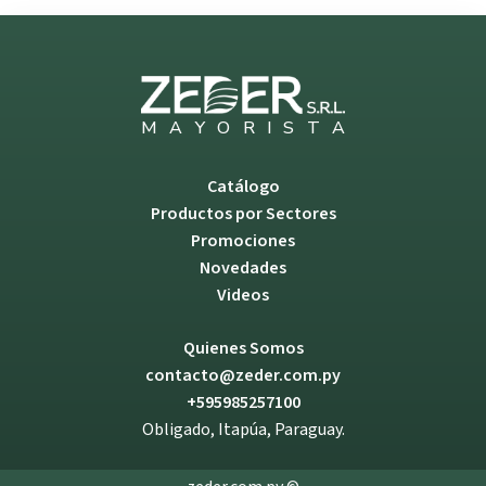
M
A
Y
O
R
I
S
T
A
Catálogo
Productos por Sectores
Promociones
Novedades
Videos
Quienes Somos
contacto@zeder.com.py
+595985257100
Obligado, Itapúa, Paraguay.