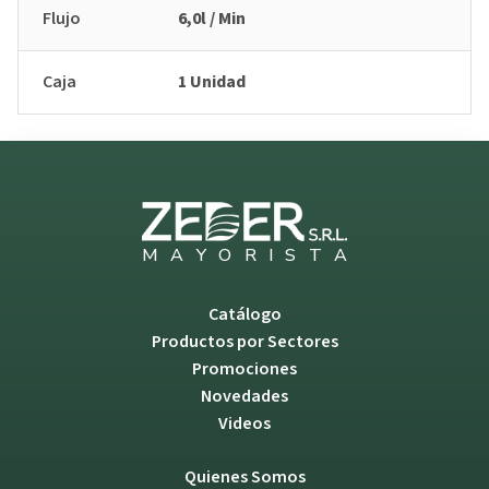
Flujo
6,0l / Min
Caja
1 Unidad
M
A
Y
O
R
I
S
T
A
Catálogo
Productos por Sectores
Promociones
Novedades
Videos
Quienes Somos