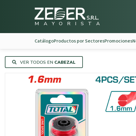
M
A
Y
O
R
I
S
T
A
Catálogo
Productos por Sectores
Promociones
N
VER TODOS EN
CABEZAL