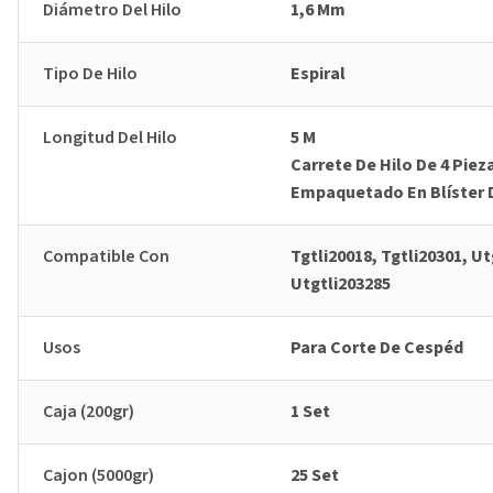
Diámetro Del Hilo
1,6 Mm
Tipo De Hilo
Espiral
Longitud Del Hilo
5 M
Carrete De Hilo De 4 Piez
Empaquetado En Blíster 
Compatible Con
Tgtli20018, Tgtli20301, Ut
Utgtli203285
Usos
Para Corte De Cespéd
Caja (200gr)
1 Set
Cajon (5000gr)
25 Set