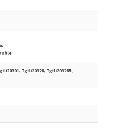
as
Doble
gtli20301, Tgtli20328, Tgtli203285,