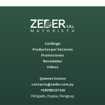
M
A
Y
O
R
I
S
T
A
Catálogo
Productos por Sectores
Promociones
Novedades
Videos
Quienes Somos
contacto@zeder.com.py
+595985257100
Obligado, Itapúa, Paraguay.