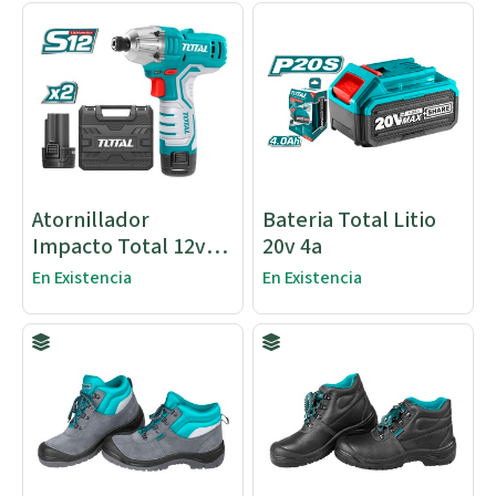
Atornillador
Bateria Total Litio
Impacto Total 12v
20v 4a
100nm
En Existencia
En Existencia