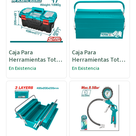
Caja Para
Caja Para
Herramientas Total
Herramientas Total
17" Plastic
404x200x195
En Existencia
En Existencia