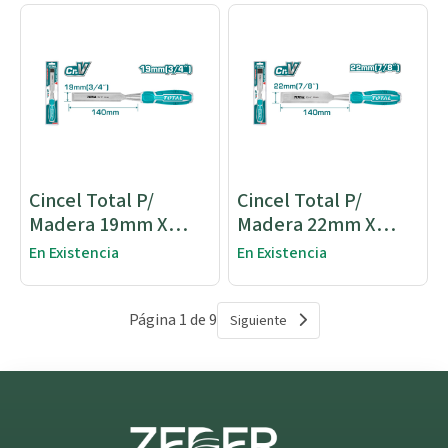
Cincel Total P/
Cincel Total P/
Madera 19mm X
Madera 22mm X
140mm
140mm
En Existencia
En Existencia
Página 1 de 9
Siguiente