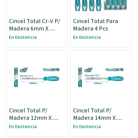
Cincel Total Cr-V P/
Cincel Total Para
Madera 6mm X
Madera 4 Pcs
140mm
En Existencia
En Existencia
Cincel Total P/
Cincel Total P/
Madera 12mm X
Madera 14mm X
140mm
140mm
En Existencia
En Existencia