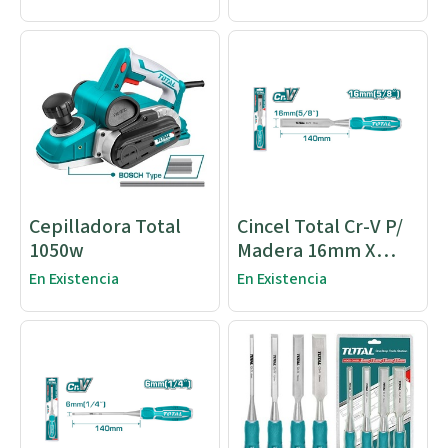
Cepilladora Total
Cincel Total Cr-V P/
1050w
Madera 16mm X
140mm
En Existencia
En Existencia