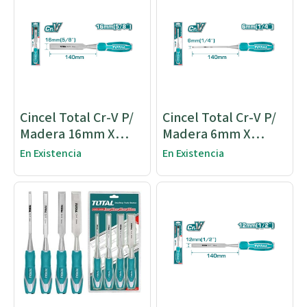
Cincel Total Cr-V P/
Cincel Total Cr-V P/
Madera 16mm X
Madera 6mm X
140mm
140mm
En Existencia
En Existencia