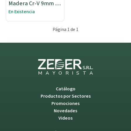
Madera Cr-V 9mm X
140mm
En Existencia
Página 1 de 1
M
A
Y
O
R
I
S
T
A
Catálogo
Productos por Sectores
Promociones
Novedades
Videos