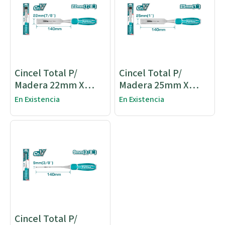
Cincel Total P/
Cincel Total P/
Madera 22mm X
Madera 25mm X
140mm
140mm
En Existencia
En Existencia
Cincel Total P/